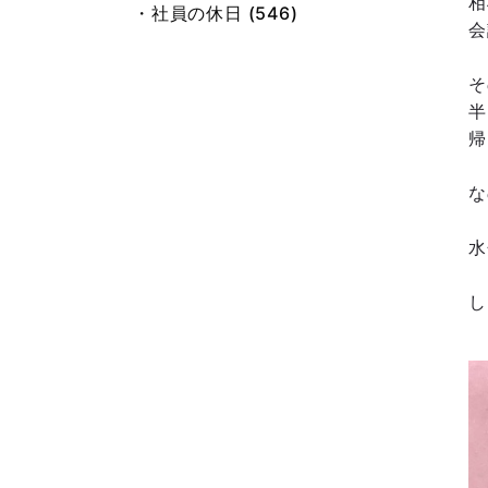
相
・社員の休日 (546)
・総務 小池 (21)
会
・旧ブログ (667)
そ
半
帰
な
水
し