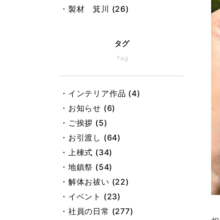
・製材 箕川 (26)
・製材 黒田 (25)
・製材 池戸 (22)
タグ
・インテリア 加藤 (46)
Tag
・積算 今井 (48)
・設計 大前 (2)
・インテリア作品 (4)
・設計 小板 (25)
・お知らせ (6)
・設計 仲田 (7)
・ご挨拶 (5)
・設計 古谷 (14)
・お引渡し (64)
・設計 梶田 (18)
・上棟式 (34)
・大工 楯 (20)
・地鎮祭 (54)
・総務 松村 (31)
・解体お祓い (22)
・総務 村上 (28)
・イベント (23)
・総務 岡山 (84)
・社員の日常 (277)
・総務 野村 (33)