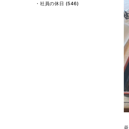
・社員の休日 (546)
・総務 小池 (21)
・旧ブログ (667)
昼