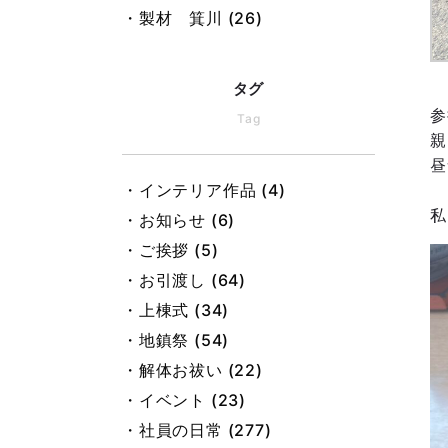
・製材 箕川 (26)
・製材 黒田 (25)
・製材 池戸 (22)
タグ
・インテリア 加藤 (46)
参
Tag
・積算 今井 (48)
親
昼
・設計 大前 (2)
・インテリア作品 (4)
・設計 小板 (25)
私
・お知らせ (6)
・設計 仲田 (7)
・ご挨拶 (5)
・設計 古谷 (14)
・お引渡し (64)
・設計 梶田 (18)
・上棟式 (34)
・大工 楯 (20)
・地鎮祭 (54)
・総務 松村 (31)
・解体お祓い (22)
・総務 村上 (28)
・イベント (23)
・総務 岡山 (84)
・社員の日常 (277)
・総務 野村 (33)