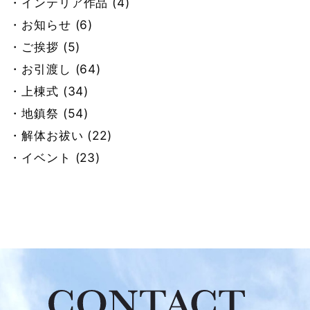
・インテリア作品 (4)
・積算 今井 (48)
・お知らせ (6)
・設計 大前 (2)
・ご挨拶 (5)
・設計 小板 (25)
・お引渡し (64)
・設計 仲田 (7)
・上棟式 (34)
・設計 古谷 (14)
・地鎮祭 (54)
・設計 梶田 (18)
・解体お祓い (22)
・大工 楯 (20)
・イベント (23)
・総務 松村 (31)
・社員の日常 (277)
・総務 村上 (28)
・社員の休日 (546)
・総務 岡山 (84)
・総務 野村 (33)
・総務 小池 (21)
・旧ブログ (667)