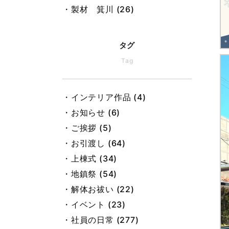
・製材 箕川 (26)
・製材 黒田 (25)
・製材 池戸 (22)
タグ
・インテリア 加藤 (46)
Tag
・積算 今井 (48)
・設計 大前 (2)
・インテリア作品 (4)
・設計 小板 (25)
・お知らせ (6)
・設計 仲田 (7)
・ご挨拶 (5)
・設計 古谷 (14)
・お引渡し (64)
・設計 梶田 (18)
・上棟式 (34)
・大工 楯 (20)
・地鎮祭 (54)
・総務 松村 (31)
・解体お祓い (22)
・総務 村上 (28)
・イベント (23)
・総務 岡山 (84)
・社員の日常 (277)
・総務 野村 (33)