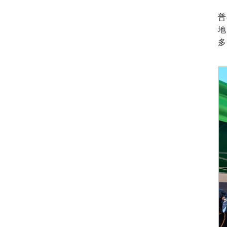
普
地
多