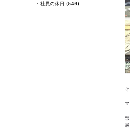
・社員の休日 (546)
・総務 小池 (21)
・旧ブログ (667)
そ
マ
想
最