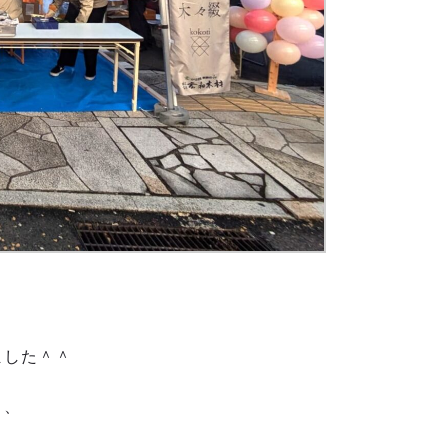
ました＾＾
く、