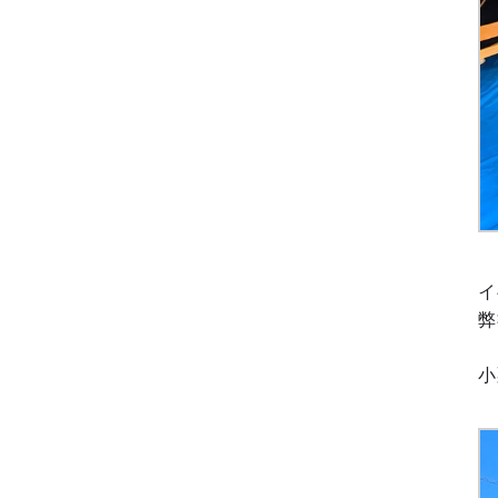
イ
弊
小