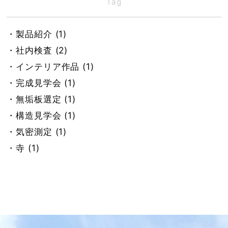
Tag
・設計 田口 (40)
・設計 大前 (31)
・製品紹介 (1)
・設計 伊藤 (43)
・社内検査 (2)
・設計 福重 (21)
・インテリア作品 (1)
・設計 倉野 (17)
・完成見学会 (1)
・総務 倉野 (50)
・無垢板選定 (1)
・設計 加藤 (3)
・構造見学会 (1)
・総務 里見 (66)
・気密測定 (1)
・総務 佐原 (63)
・寺 (1)
・旧ブログ (575)
・耐震 (1)
・無垢フローリング (1)
・造作 (3)
・お知らせ (1)