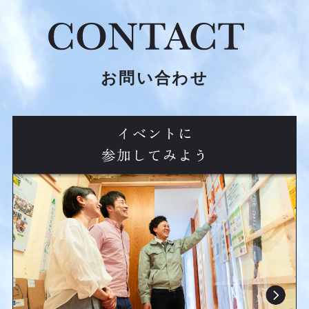
・補助金 (2)
・ご挨拶 (6)
・現地調査 (1)
・お引渡し (36)
お問い合わせ
・上棟式 (39)
・地鎮祭 (21)
・解体お祓い (6)
・イベント (19)
・社員の日常 (210)
・社員の休日 (416)