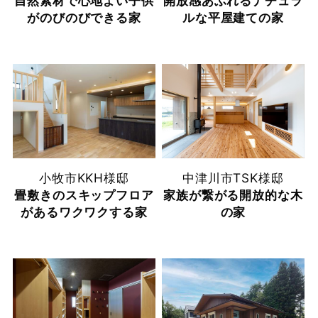
自然素材で心地よい子供
開放感あふれるナチュラ
がのびのびできる家
ルな平屋建ての家
小牧市
KKH様邸
中津川市
TSK様邸
畳敷きのスキップフロア
家族が繋がる開放的な木
があるワクワクする家
の家