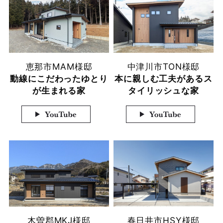
恵那市
MAM様邸
中津川市
TON様邸
動線にこだわったゆとり
本に親しむ工夫があるス
が生まれる家
タイリッシュな家
木曽郡
MKJ様邸
春日井市
HSY様邸