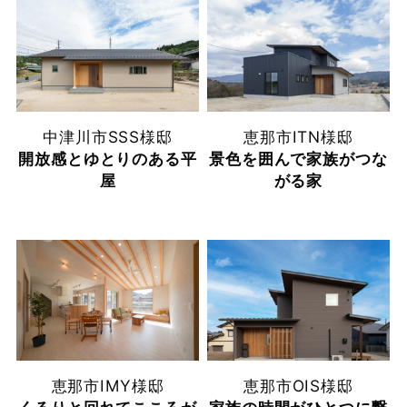
中津川市
SSS様邸
恵那市
ITN様邸
開放感とゆとりのある平
景色を囲んで家族がつな
屋
がる家
恵那市
IMY様邸
恵那市
OIS様邸