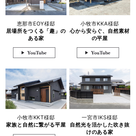
恵那市
EOY様邸
小牧市
KKA様邸
居場所をつくる「趣」の
心から安らぐ、自然素材
ある家
の平屋
小牧市
KKT様邸
一宮市
IKS様邸
家族と自然に繋がる平屋
自然光を活かした吹き抜
けのある家