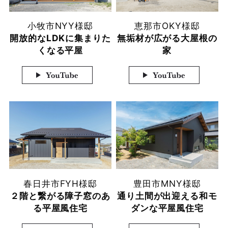
小牧市
NYY様邸
恵那市
OKY様邸
開放的なLDKに集まりた
無垢材が広がる大屋根の
くなる平屋
家
春日井市
FYH様邸
豊田市
MNY様邸
２階と繋がる障子窓のあ
通り土間が出迎える和モ
る平屋風住宅
ダンな平屋風住宅