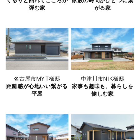
くるりと回れてこころが
家族の時間がひとつに繋
弾む家
がる家
名古屋市
MYT様邸
中津川市
NIK様邸
距離感が心地いい繋がる
家事も趣味も、暮らしを
平屋
愉しむ家