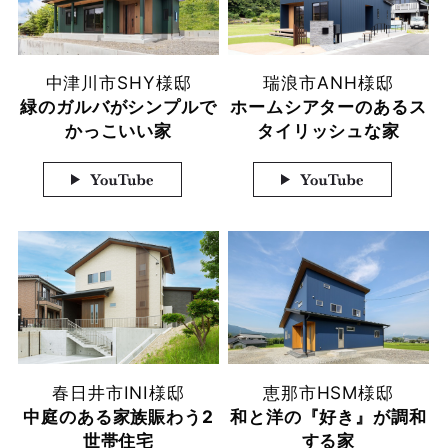
中津川市
SHY様邸
瑞浪市
ANH様邸
緑のガルバがシンプルで
ホームシアターのあるス
かっこいい家
タイリッシュな家
春日井市
INI様邸
恵那市
HSM様邸
中庭のある家族賑わう2
和と洋の『好き』が調和
世帯住宅
する家