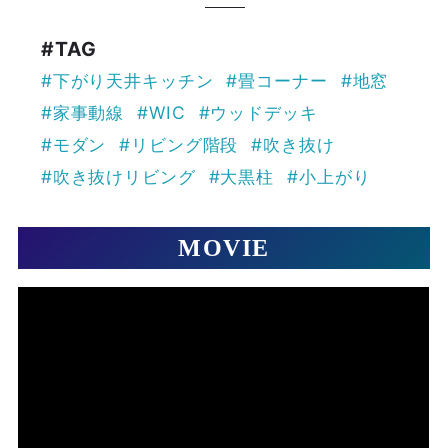
#TAG
下がり天井キッチン
畳コーナー
地窓
家事動線
WIC
ウッドデッキ
モダン
リビング階段
吹き抜け
吹き抜けリビング
大黒柱
小上がり
MOVIE