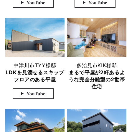
中津川市
TYY様邸
多治見市
KIK様邸
LDKを見渡せるスキップ
まるで平屋が2軒あるよ
フロアのある平屋
うな完全分離型の2世帯
住宅