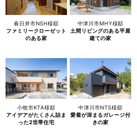
春日井市
NSH様邸
中津川市
MHY様邸
ファミリークローゼット
土間リビングのある平屋
のある家
建ての家
小牧市
KTA様邸
中津川市
NTS様邸
アイデアがたくさん詰ま
愛着が深まるガレージ付
った2世帯住宅
きの家