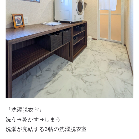
『洗濯脱衣室』
洗う→乾かす→しまう
洗濯が完結する3帖の洗濯脱衣室