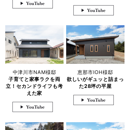
中津川市
NAM様邸
恵那市
IOH様邸
子育てと家事ラクを両
欲しいがギュッと詰まっ
立！セカンドライフも考
た28坪の平屋
えた家