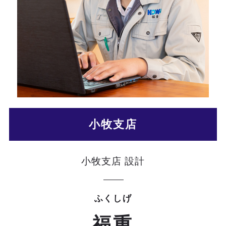
小牧支店
小牧支店 設計
ふくしげ
福重